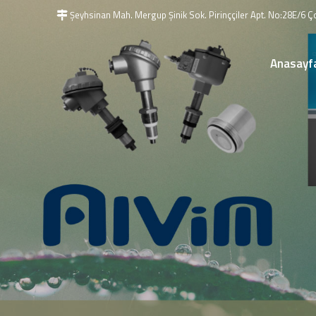
Şeyhsinan Mah. Mergup Şinik Sok. Pirinççiler Apt. No:28E/6 
Anasayf